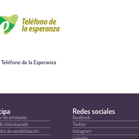
Teléfono de la Esperanza
cipa
Redes sociales
r de entidades
Facebook
de Voluntariado
Twitter
des de sensibilización
Instagram
Linkedin