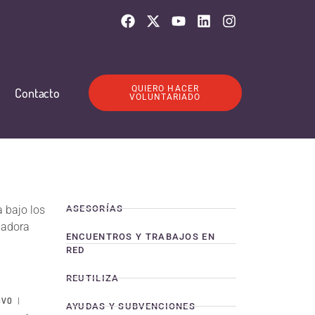
QUIERO HACER
Contacto
VOLUNTARIADO
 bajo los
ASESORÍAS
nadora
ENCUENTROS Y TRABAJOS EN
RED
REUTILIZA
IVO
AYUDAS Y SUBVENCIONES