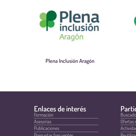
Plena Inclusión Aragón
Enlaces de interés
Parti
Formación
Buscado
Asesorías
Ofertas 
Publicaciones
Activida
Preguntas frecuentes
Reutiliza