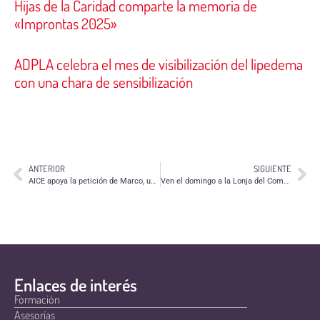
Hijas de la Caridad comparte la memoria de
«Improntas 2025»
ADPLA celebra el mes de visibilización del lipedema
con una chara de sensibilización
ANTERIOR
SIGUIENTE
AICE apoya la petición de Marco, un implantado coclear
Ven el domingo a la Lonja del Comercio Justo
Enlaces de interés
Formación
Asesorías