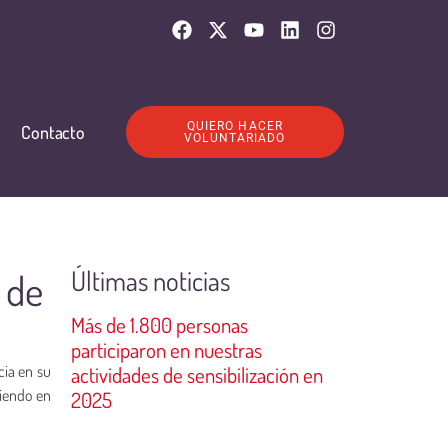
QUIERO HACER
Contacto
VOLUNTARIADO
Últimas noticias
 de
Más de 1.800 personas
participaron en nuestras
cia en su
actividades de sensibilización en
iendo en
2025