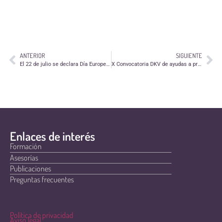
ANTERIOR
SIGUIENTE
El 22 de julio se declara Día Europeo por las Víctimas de los Crímenes de Odio
X Convocatoria DKV de ayudas a proyectos sociales y medioambientales 2014
Enlaces de interés
Formación
Asesorías
Publicaciones
Preguntas frecuentes
Política de privacidad
Aviso legal