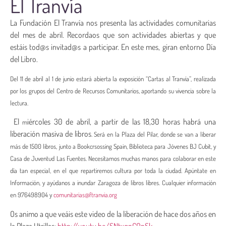
El Tranvía
La Fundación El Tranvía nos presenta las actividades comunitarias
del mes de abril. Recordaos que son actividades abiertas y que
estáis tod@s invitad@s a participar. En este mes, giran entorno Día
del Libro.
Del 11 de abril al 1 de junio estará abierta la exposición “Cartas al Tranvía”, r
ealizada
por los grupos del Centro de Recursos Comunitarios, aportando su vivencia sobre la
lectura.
El
iércoles 30 de abril, a partir de las 18,30 horas habrá una
m
liberación masiva de libros
. Será en la Plaza del Pilar, donde se van a liberar
más de 1500 libros, junto a Bookcrsossing Spain, Biblioteca para Jóvenes BJ Cubit, y
Casa de Juventud Las Fuentes. Necesitamos muchas manos para colaborar en este
día tan especial, en el que repartiremos cultura por toda la ciudad. Apúntate en
Información, y ayúdanos a inundar Zaragoza de libros libres. Cualquier información
en 976498904 y
comunitarias@ftranvia.org
Os animo a que veáis este video de la liberación de hace dos años en
la Plaza Utrillas:
http://youtu.be/SNtxqpCOpSk