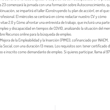
rtes 23 comenzará la jornada con una formación sobre Autoconocimiento, q
inuación, se impartirá el taller ¡Construyendo tu plan de acción!, en el que 
ofesional. El miércoles se centrará en cómo redactar nuestro CV y cómo
vitae 2.0 y Cómo afrontar una entrevista de trabajo, que incluirá una parte
o Empleo y discapacidad en tiempos de COVID, analizando la situación del me
 sobre Recursos online para la búsqueda de empleo.
Mejora de la Empleabilidad y la Inserción (PIMEI), cofinanciado por INAEM,
 Social, con una duración 13 meses. Los requisitos son: tener certificado 
eo e inscrito como demandante de empleo. Si quieres participar, llama al 9