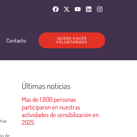
QUIERO HACER
Contacto
VOLUNTARIADO
Últimas noticias
Más de 1.800 personas
participaron en nuestras
actividades de sensibilización en
rtas
2025
so de