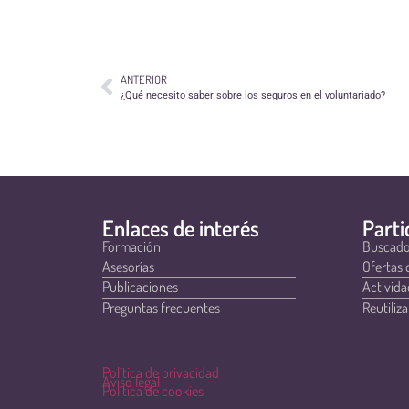
ANTERIOR
¿Qué necesito saber sobre los seguros en el voluntariado?
Enlaces de interés
Parti
Formación
Buscado
Asesorías
Ofertas 
Publicaciones
Activida
Preguntas frecuentes
Reutiliza
Política de privacidad
Aviso legal
Política de cookies