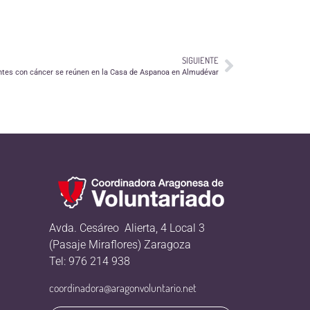
SIGUIENTE
ntes con cáncer se reúnen en la Casa de Aspanoa en Almudévar
Avda. Cesáreo Alierta, 4 Local 3
(Pasaje Miraflores) Zaragoza
Tel: 976 214 938
coordinadora@aragonvoluntario.net