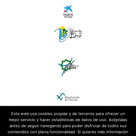
Esta web usa cookies propias y de terceros para ofrecer un
mejor servicio y hacer estadísticas de datos de uso. Acéptalas
antes de seguir navegando para poder disfrutar de todos sus
contenidos con plena funcionalidad. Si quieres más información