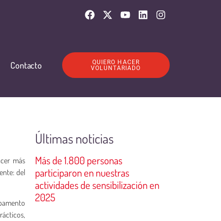
QUIERO HACER
Contacto
VOLUNTARIADO
Últimas noticias
Más de 1.800 personas
acer más
participaron en nuestras
ente: del
actividades de sensibilización en
2025
ampamento
rácticos,