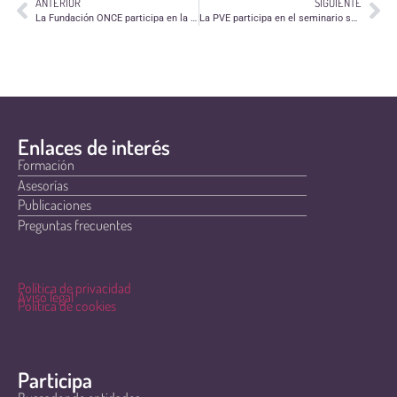
ANTERIOR
SIGUIENTE
La Fundación ONCE participa en la presención del Plan Adapta el jueves 10 de abril
La PVE participa en el seminario sobre la nueva Ley de Subvenciones
Enlaces de interés
Formación
Asesorías
Publicaciones
Preguntas frecuentes
Política de privacidad
Aviso legal
Política de cookies
Participa