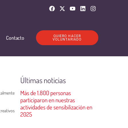
QUIERO HACER
Contacto
VOLUNTARIADO
Últimas noticias
Más de 1.800 personas
talmente
participaron en nuestras
actividades de sensibilización en
creativos
2025