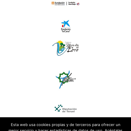
Esta web usa cookies propias y de terceros para ofrecer un
mejor servicio y hacer estadísticas de datos de uso. Acéptalas