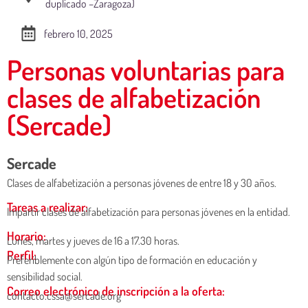
duplicado –Zaragoza)
febrero 10, 2025
Personas voluntarias para
clases de alfabetización
(Sercade)
Sercade
Clases de alfabetización a personas jóvenes de entre 18 y 30 años.
Tareas a realizar:
Impartir clases de alfabetización para personas jóvenes en la entidad.
Horario:
Lunes, martes y jueves de 16 a 17.30 horas.
Perfil:
Preferiblemente con algún tipo de formación en educación y
sensibilidad social.
Correo electrónico de inscripción a la oferta:
contacto.cssa@sercade.org