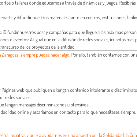
ortos o talleres donde educamos a través de dinámicas y juegos. Recibirás 
 repartir y difundir nuestros materiales tanto en centros, instituciones, b
: ¡Difundir nuestros post y campañas para que llegue a las máximas person
es o eventos: Al igual que en la difusión de redes sociales, ¡cuantas má
transcurso de los proyectos de la entidad.
n Zaragoza, siempre puedes hacer algo.
Por ello, también contamos con una
s y Páginas web que publiquen o tengan contenido intolerante o discriminato
r redes sociales.
que tengan mensajes discriminatorios u ofensivos.
odadlidad online y estaríamos en contacto para lo que necesitases siempre.
tra iniciativa y quiera ayudarnos en una apuesta por la Solidaridad, la Con