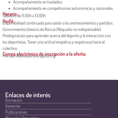
Acompañamiento en traslados.
Acompañamiento en competiciones autonómicas y nacionales.
Horario:
Sábados de 11.00h a 13.00h
Perfil:
Disponibilidad continuada para asistir a los entrenamientos y partidos.
Conocimientos básicos de Boccia (Requisito no indispensable)
Predisposición para aprender acerca del deporte y la interacción con
los deportistas. Tener una actitud empática y respetuosa hacia el
colectivo.
Correo electrónico de inscripción a la oferta:
mariapinilla@aspacezaragoza.org
Enlaces de interés
Formación
Asesorías
Publicaciones
Preguntas frecuentes