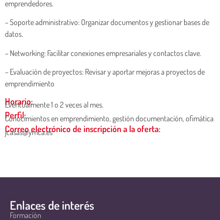
emprendedores.
– Soporte administrativo: Organizar documentos y gestionar bases de
datos.
– Networking: Facilitar conexiones empresariales y contactos clave.
– Evaluación de proyectos: Revisar y aportar mejoras a proyectos de
emprendimiento
Horario:
Eventualmente 1 o 2 veces al mes.
Perfil:
Conocimientos en emprendimiento, gestión documentación, ofimática
Correo electrónico de inscripción a la oferta:
jcasas@ymca.es
Enlaces de interés
Formación