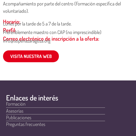
Acompañamiento por parte del centro (Formación específica del
voluntariado).
Horario:
Lunes por la tarde de 5 a 7 de la tarde.
Perfil:
Preferiblemente maestro con CAP (no imprescindible)
Correo electrónico de inscripción a la oferta:
info@sopenazaragoza.org
VISITA NUESTRA WEB
Enlaces de interés
Formación
Asesorías
Publicaciones
Preguntas frecuentes