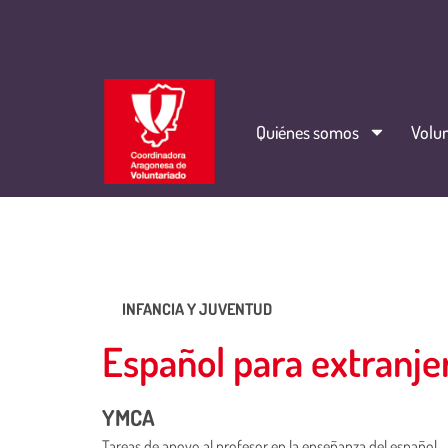
Quiénes somos
Volun
INFANCIA Y JUVENTUD
Español para extranj
YMCA
Tareas de apoyo al profesor en la enseñanza del español.