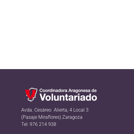
Avda. Cesáreo Alierta, 4 Local 3
(Pasaje Miraflores) Zaragoza
Tel: 976 214 938