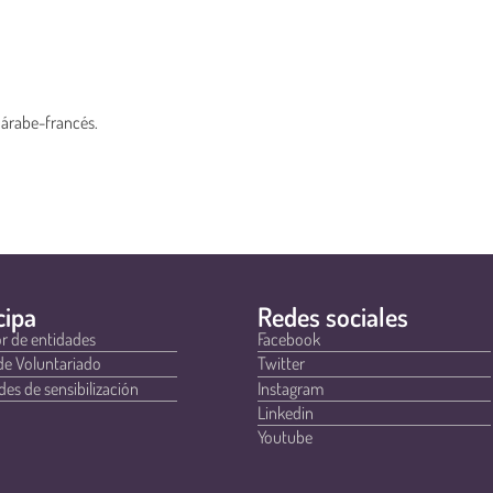
 árabe-francés.
cipa
Redes sociales
r de entidades
Facebook
de Voluntariado
Twitter
des de sensibilización
Instagram
Linkedin
Youtube