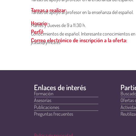
Tareas a realizar:
Tareas de apoyo al profesor en la enseñanza del español.
Horario:
Martes y Jueves de 9 a 11:30 h.
Perfil:
Conocimientos de español. Interesante conocimientos en
Correo electrónico de inscripción a la oferta:
jcasas@ymca.es
Enlaces de interés
Parti
Formación
Buscado
Asesorías
Ofertas 
Publicaciones
Activida
Preguntas frecuentes
Reutiliza
Política de privacidad