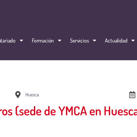
tariado
Formación
Servicios
Actualidad
Huesca
eros (sede de YMCA en Huesc