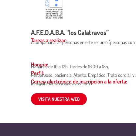
A.F.E.D.A.B.A. “los Calatravos”
Tareas a realizar:
Acompañar a las personas en este recurso (personas con Alz
Horario:
Mañanas de 10 a 12h. Tardes de 16:00 a 18h.
Perfil:
Respetuoso, paciencia, Atento, Empático. Trato cordial, y 
Correo electrónico de inscripción a la oferta:
info@afedabaloscalatravos.com
VISITA NUESTRA WEB