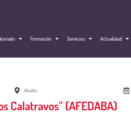
tariado
Formación
Servicios
Actualidad
Alcañiz
Los Calatravos” (AFEDABA)