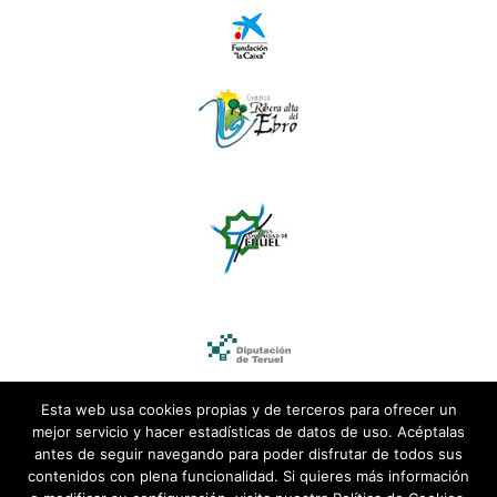
Esta web usa cookies propias y de terceros para ofrecer un
mejor servicio y hacer estadísticas de datos de uso. Acéptalas
antes de seguir navegando para poder disfrutar de todos sus
contenidos con plena funcionalidad. Si quieres más información