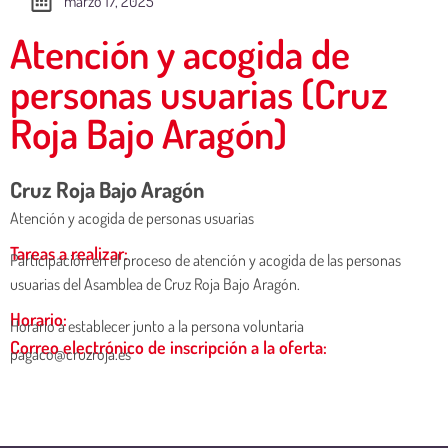
marzo 17, 2025
Atención y acogida de
personas usuarias (Cruz
Roja Bajo Aragón)
Cruz Roja Bajo Aragón
Atención y acogida de personas usuarias
Tareas a realizar:
Participación en el proceso de atención y acogida de las personas
usuarias del Asamblea de Cruz Roja Bajo Aragón.
Horario:
Horario a establecer junto a la persona voluntaria
Correo electrónico de inscripción a la oferta:
pagaco@cruzroja.es