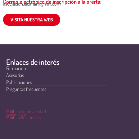
Correo electrónico de inscripción a la oferta:
asociacion.elcanar@gmail.com
VISITA NUESTRA WEB
Enlaces de interés
Formación
Asesorías
Publicaciones
Preguntas frecuentes
Política de privacidad
Aviso legal
Política de cookies