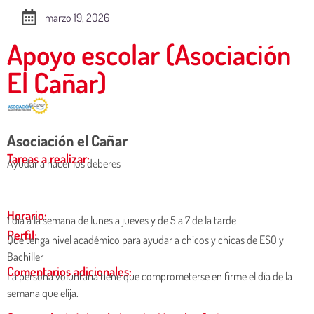
marzo 19, 2026
Apoyo escolar (Asociación
El Cañar)
Asociación el Cañar
Tareas a realizar:
Ayudar a hacer los deberes
Horario:
1 día a la semana de lunes a jueves y de 5 a 7 de la tarde
Perfil:
Que tenga nivel académico para ayudar a chicos y chicas de ESO y
Bachiller
Comentarios adicionales:
La persona voluntaria tiene que comprometerse en firme el día de la
semana que elija.