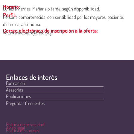
Horario:
Lunes a viernes. Mañana o tarde, según disponibilidad.
Perfil:
Persona comprometida, con sensibilidad por los mayores, paciente,
dinámica, autónoma.
Correo electrónico de inscripción a la oferta:
voluntariado@reyardid.org
Enlaces de interés
Formación
Asesorías
Publicaciones
Preguntas frecuentes
Política de privacidad
Aviso legal
Política de cookies