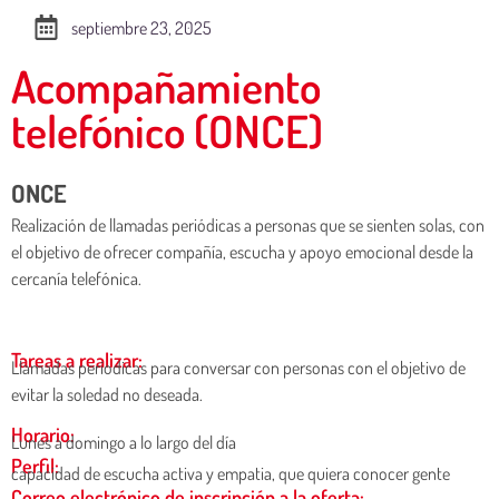
septiembre 23, 2025
Acompañamiento
telefónico (ONCE)
ONCE
Realización de llamadas periódicas a personas que se sienten solas, con
el objetivo de ofrecer compañía, escucha y apoyo emocional desde la
cercanía telefónica.
Tareas a realizar:
Llamadas periodicas para conversar con personas con el objetivo de
evitar la soledad no deseada.
Horario:
Lunes a domingo a lo largo del día
Perfil:
capacidad de escucha activa y empatia, que quiera conocer gente
Correo electrónico de inscripción a la oferta: