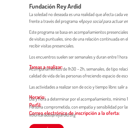
Fundación Rey Ardid
La soledad no deseada es una realidad que afecta cada v
frente a través del programa
«Apoyo social para actuar e
Este programa se basa en acompañamientos presenciales de 
de visitas puntuales, sino de una relación continuada en
recibir visitas presenciales.
Los encuentros suelen ser semanales y duran entre 1 hora
Tareas a realizar:
Acompañamientos de 1h30 – 2h, semanales, de tipo relaci
calidad de vida de las personas ofreciendo espacio de esc
Las actividades a realizar son de ocio y tiempo libre: salir
Horario:
Día y hora a determinar por el acompañamiento, mínimo 1
Perfil:
Persona comprometida, con empatía y sensibilidad por l
Correo electrónico de inscripción a la oferta:
voluntariado@reyardid.org