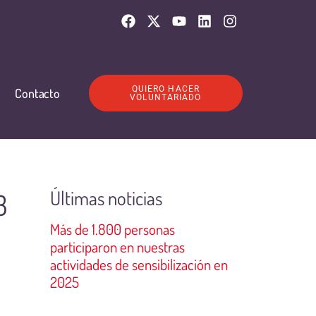
QUIERO HACER
Contacto
VOLUNTARIADO
Últimas noticias
3
Más de 1.800 personas
participaron en nuestras
actividades de sensibilización en
2025