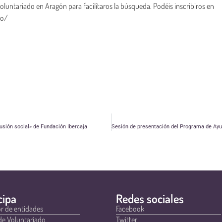
untariado en Aragón para facilitaros la búsqueda. Podéis inscribiros en
io/
usión social» de Fundación Ibercaja
cipa
Redes sociales
r de entidades
Facebook
de Voluntariado
Twitter