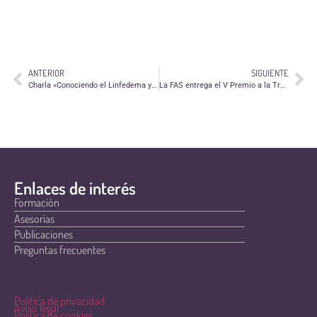
ANTERIOR
SIGUIENTE
Charla «Conociendo el Linfedema y el Lipedema» de ADPLA
La FAS entrega el V Premio a la Trayectoria Solidaria
Enlaces de interés
Formación
Asesorías
Publicaciones
Preguntas frecuentes
Política de privacidad
Aviso legal
Política de cookies