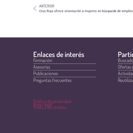
ANTERIOR
Cruz Roja ofrece orientación a mujeres en búsqueda de empleo
Enlaces de interés
Parti
Formación
Buscado
Asesorías
Ofertas 
Publicaciones
Activida
Preguntas frecuentes
Reutiliza
Política de privacidad
Aviso legal
Política de cookies