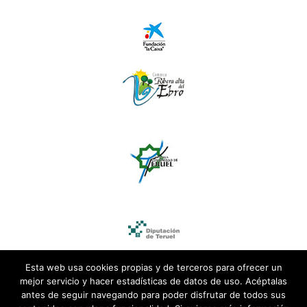
Esta web usa cookies propias y de terceros para ofrecer un
mejor servicio y hacer estadísticas de datos de uso. Acéptalas
antes de seguir navegando para poder disfrutar de todos sus