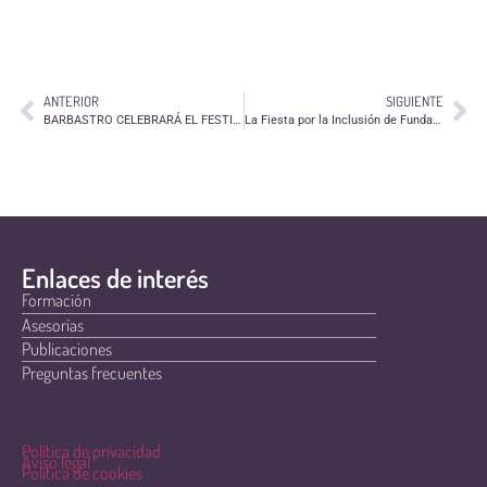
ANTERIOR
SIGUIENTE
BARBASTRO CELEBRARÁ EL FESTIVAL DE VOLUNTARIADO “MUEVE BARBASTRO” EL 4 DE OCTUBRE EN LA PLAZA DE SAN FRANCISCO
La Fiesta por la Inclusión de Fundación Dfa ya tiene fecha: el 19 de octubre
Enlaces de interés
Formación
Asesorías
Publicaciones
Preguntas frecuentes
Política de privacidad
Aviso legal
Política de cookies