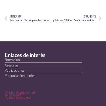
ANTERIOR
SIGUIENTE
Aún quedan plazas para las sesiones formativas del proyecto ¡ADENTRO! en Teruel y Huesca
¡Últimos 15 días! Envía tus candidaturas a los XIII Premios al Voluntariado Universitario
Enlaces de interés
Formación
Asesorías
Publicaciones
Preguntas frecuentes
Política de privacidad
Aviso legal
Política de cookies