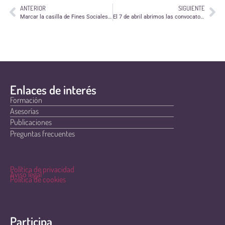
ANTERIOR
SIGUIENTE
Marcar la casilla de Fines Sociales o «X Solidaria» en la renta contribuye a que la sociedad avance gracias al trabajo de las ONG
El 7 de abril abrimos las convocatorias de ayudas para la Acción social en el ámbito rural y la Lucha contra la pobreza infantil y la exclusión social 2021
Enlaces de interés
Formación
Asesorías
Publicaciones
Preguntas frecuentes
Política de privacidad
Aviso legal
Política de cookies
Participa