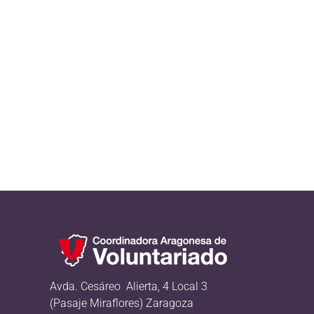
Avda. Cesáreo Alierta, 4 Local 3
(Pasaje Miraflores) Zaragoza