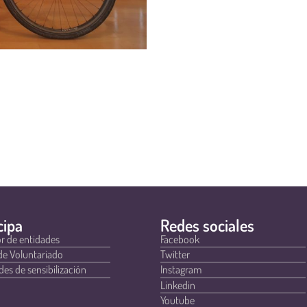
cipa
Redes sociales
r de entidades
Facebook
de Voluntariado
Twitter
des de sensibilización
Instagram
Linkedin
Youtube