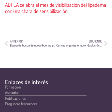
ADPLA celebra el mes de visibilización del lipedema
con una chara de sensibilización
ANTERIOR
SIGUIENTE
Ebrópolis busca de nuevo buenas prácticas de los zaragozanos
Cáritas organiza el acto «Exclusión residencial: una realidad con muchos rostros»
Enlaces de interés
Formación
Asesorías
Publicaciones
Preguntas frecuentes