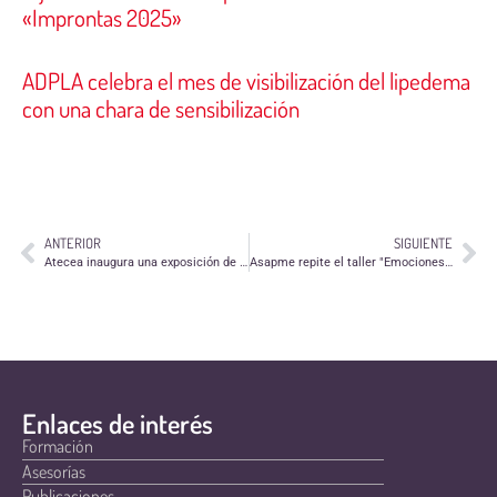
«Improntas 2025»
ADPLA celebra el mes de visibilización del lipedema
con una chara de sensibilización
ANTERIOR
SIGUIENTE
Atecea inaugura una exposición de arte
Asapme repite el taller "Emociones y estados de ánimo: manejo de la inteligencia emocional"
Enlaces de interés
Formación
Asesorías
Publicaciones