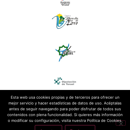
Esta web usa cookies propias y de terceros para ofrecer un
mejor servicio y hacer estadísticas de datos de uso. Acéptalas
antes de seguir navegando para poder disfrutar de todos sus
contenidos con plena funcionalidad. Si quieres más información
o modificar su configuración, visita nuestra Política de Cookies.