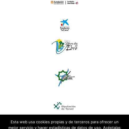
Esta web usa cookies propias y de terceros para ofrecer un
mejor servicio y hacer estadísticas de datos de uso. Acéptalas