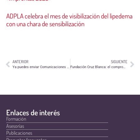
ADPLA celebra el mes de visibilización del lipedema
con una chara de sensibilización
ANTERIOR
SIGUIENTE
Ya puedes enviar Comunicaciones y Pósters para el XVIII Congreso Estatal de Voluntariado
Fundación Cruz Blanca: el compromiso con unas fiestas saludables en Teruel
Enlaces de interés
Formación
Asesorías
Publicaciones
Preguntas frecuentes