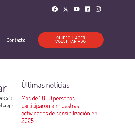
QUIERO HACER
Contacto
VOLUNTARIADO
Últimas noticias
ar
Más de 1.800 personas
undaria
participaron en nuestras
el propio
actividades de sensibilización en
2025