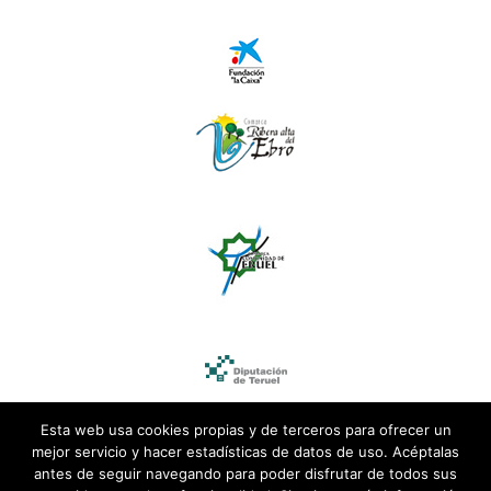
Esta web usa cookies propias y de terceros para ofrecer un
mejor servicio y hacer estadísticas de datos de uso. Acéptalas
antes de seguir navegando para poder disfrutar de todos sus