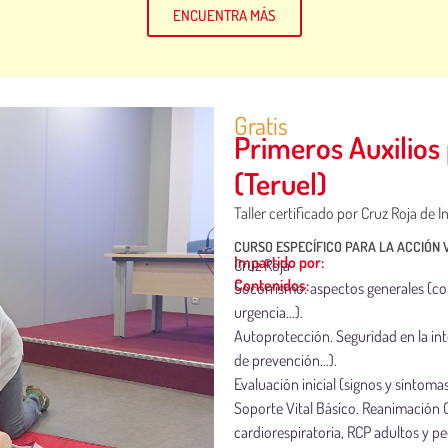
ENCUENTRA MÁS
Gratis
Primeros Auxilios
(Teruel)
Taller certificado por Cruz Roja de In
CURSO ESPECÍFICO PARA LA ACCIÓN
Impartido por:
Cruz Roja
Contenidos:
Socorrismo: aspectos generales (co
urgencia…).
Autoprotección. Seguridad en la 
de prevención…).
Evaluación inicial (signos y síntoma
Soporte Vital Básico. Reanimación
cardiorespiratoria, RCP adultos y pe