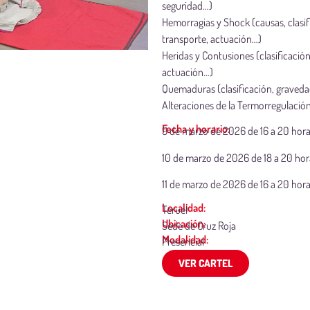
seguridad…)
Hemorragias y Shock (causas, clasif
transporte, actuación…)
Heridas y Contusiones (clasificació
actuación…)
Quemaduras (clasificación, graveda
Alteraciones de la Termorregulación
Fecha y horario:
9 de marzo de 2026 de 16 a 20 hor
10 de marzo de 2026 de 18 a 20 hor
11 de marzo de 2026 de 16 a 20 hor
Localidad:
Teruel
Ubicación:
Sede de Cruz Roja
Modalidad:
Presencial
VER CARTEL