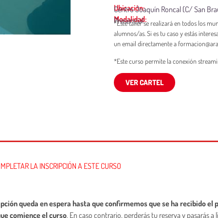
Ubicación:
Centro Joaquín Roncal (C/ San Brau
Modalidad:
Presencial
*Este taller se realizará en todos los mu
alumnos/as. Si es tu caso y estás intere
un email directamente a formacion@ara
*Este curso permite la conexión streamin
VER CARTEL
MPLETAR LA INSCRIPCIÓN A ESTE CURSO
ipción queda en espera hasta que confirmemos que se ha recibido el 
que comience el curso
. En caso contrario, perderás tu reserva y pasarás a l