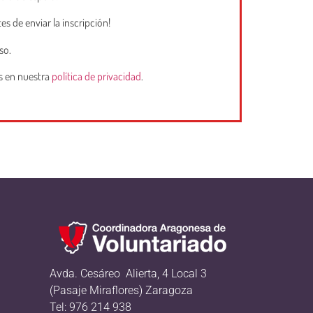
es de enviar la inscripción!
so.
os en nuestra
política de privacidad
.
Avda. Cesáreo Alierta, 4 Local 3
(Pasaje Miraflores) Zaragoza
Tel: 976 214 938