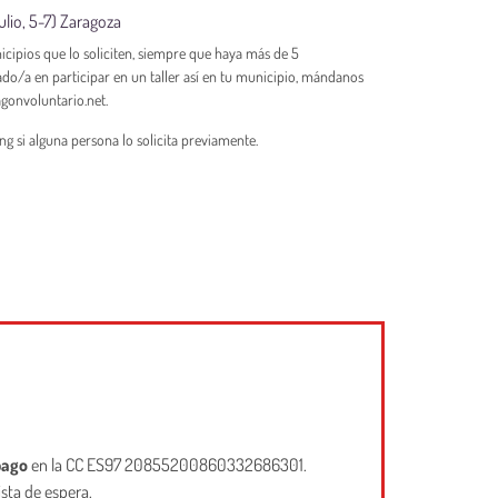
lio, 5-7) Zaragoza
nicipios que lo soliciten, siempre que haya más de 5
sado/a en participar en un taller así en tu municipio, mándanos
gonvoluntario.net.
g si alguna persona lo solicita previamente.
pago
en la CC ES97 20855200860332686301.
ista de espera.