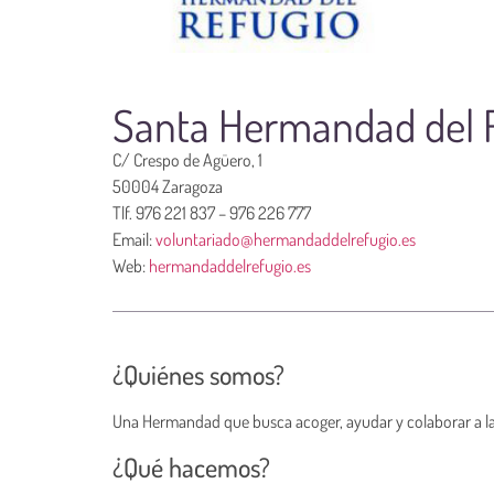
Santa Hermandad del 
C/ Crespo de Agüero, 1
50004 Zaragoza
Tlf. 976 221 837 – 976 226 777
Email:
voluntariado@hermandaddelrefugio.es
Web:
hermandaddelrefugio.es
¿Quiénes somos?
Una Hermandad que busca acoger, ayudar y colaborar a l
¿Qué hacemos?