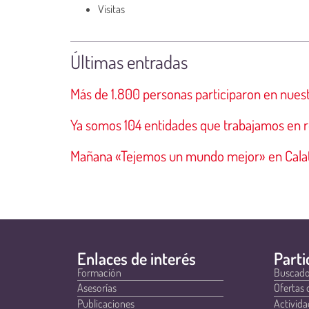
Visitas
Últimas entradas
Más de 1.800 personas participaron en nuest
Ya somos 104 entidades que trabajamos en r
Mañana «Tejemos un mundo mejor» en Cala
Enlaces de interés
Parti
Formación
Buscado
Asesorías
Ofertas 
Publicaciones
Activida