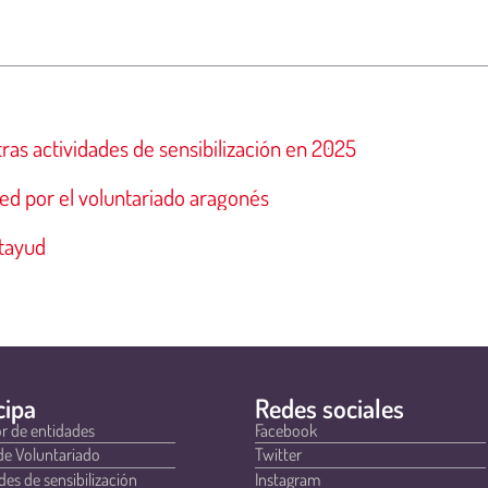
ras actividades de sensibilización en 2025
ed por el voluntariado aragonés
tayud
cipa
Redes sociales
r de entidades
Facebook
de Voluntariado
Twitter
des de sensibilización
Instagram