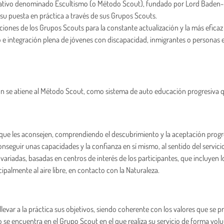
ativo denominado Escultismo (o Método Scout), fundado por Lord Baden-Po
 su puesta en práctica a través de sus Grupos Scouts.
aciones de los Grupos Scouts para la constante actualización y la más eficaz
o e integración plena de jóvenes con discapacidad, inmigrantes o personas e
agón se atiene al Método Scout, como sistema de auto educación progresiva 
que les aconsejen, comprendiendo el descubrimiento y la aceptación progre
nseguir unas capacidades y la confianza en sí mismo, al sentido del servicio 
riadas, basadas en centros de interés de los participantes, que incluyen los j
ipalmente al aire libre, en contacto con la Naturaleza.
evar a la práctica sus objetivos, siendo coherente con los valores que se p
o se encuentra en el Grupo Scout en el que realiza su servicio de forma volun