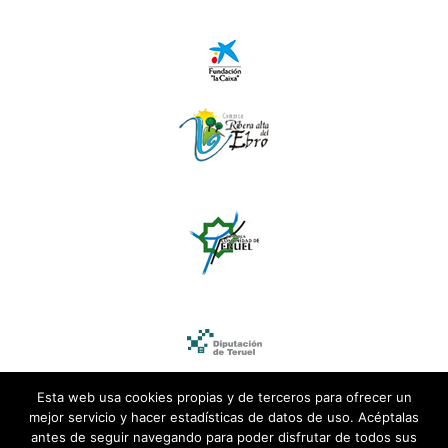
Esta web usa cookies propias y de terceros para ofrecer un
mejor servicio y hacer estadísticas de datos de uso. Acéptalas
antes de seguir navegando para poder disfrutar de todos sus