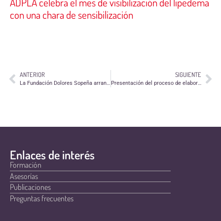
ADPLA celebra el mes de visibilización del lipedema
con una chara de sensibilización
ANTERIOR
SIGUIENTE
La Fundación Dolores Sopeña arranca un nuevo certificado de profesionalidad
Presentación del proceso de elaboración del Plan Municipal para una Ciudadanía Diversa e Intercultural
Enlaces de interés
Formación
Asesorías
Publicaciones
Preguntas frecuentes