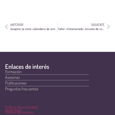
ANTERIOR
SIGUIENTE
Asapme ya tiene calendario de actividades de «Zaragoza+Humana» en abril
Taller «Voluntariado: escuela de competencias»
Enlaces de interés
Formación
Asesorías
Publicaciones
Preguntas frecuentes
Política de privacidad
Aviso legal
Política de cookies