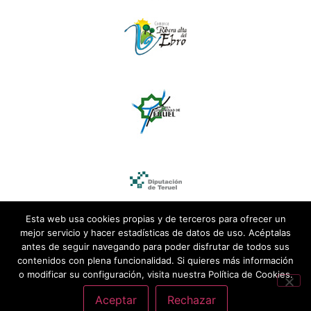
Esta web usa cookies propias y de terceros para ofrecer un
mejor servicio y hacer estadísticas de datos de uso. Acéptalas
antes de seguir navegando para poder disfrutar de todos sus
contenidos con plena funcionalidad. Si quieres más información
o modificar su configuración, visita nuestra Política de Cookies.
Aceptar
Rechazar