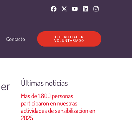
QUIERO HACER
Contacto
VOLUNTARIADO
Últimas noticias
ler
Más de 1.800 personas
participaron en nuestras
actividades de sensibilización en
2025