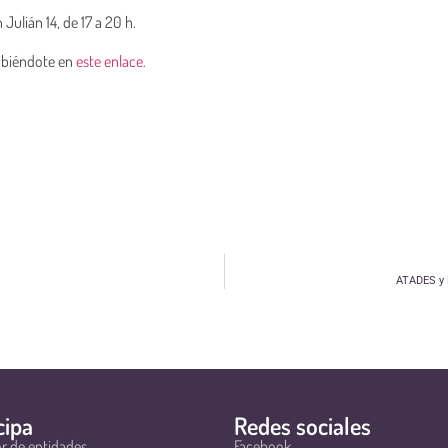
Julián 14, de 17 a 20 h.
ribiéndote en
este enlace.
ATADES y E
cipa
Redes sociales
r de entidades
Facebook