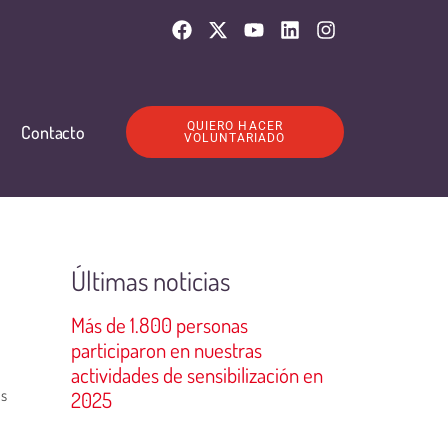
QUIERO HACER
Contacto
VOLUNTARIADO
Últimas noticias
Más de 1.800 personas
participaron en nuestras
actividades de sensibilización en
os
2025