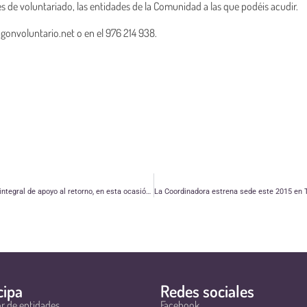
de voluntariado, las entidades de la Comunidad a las que podéis acudir.
gonvoluntario.net o en el 976 214 938.
La Fundación San Ezequiel Moreno ofrece de nuevo su servicio integral de apoyo al retorno, en esta ocasión, de alcance estatal desde todas sus oficinas en Aragón y Madrid
cipa
Redes sociales
r de entidades
Facebook