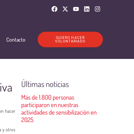
QUIERO HACER
Contacto
VOLUNTARIADO
Últimas noticias
iva
Más de 1.800 personas
participaron en nuestras
en hacer
actividades de sensibilización en
2025
a y otros